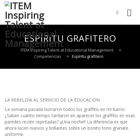
Skip
to
ESPÍRITU GRAFITERO
content
ITEM Inspiring Talent at Educational Management
>
Competencias
>
Espíritu grafitero
LA REBELDÍA AL SERVICIO DE LA EDUCACIÓN.
La semana pasada borraron todos los graffitis en mi barrio.
¿Saben cuánto tiempo tardaron en aparecer los graffitis en esas
paredes recién repintadas? ¡¡Una noche!! La diferencia es que
ahora lucen nuevos y brillantes sobre un bonito tono granate
uniforme.