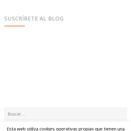
SUSCRÍBETE AL BLOG
B
u
s
c
Esta web utiliza cookies operativas propias que tienen una