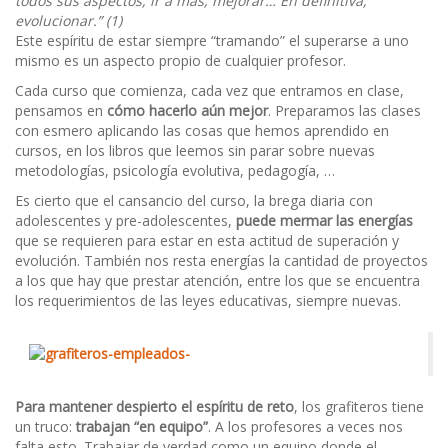
todos sus aspectos, ir a más, mejorar… En definitiva,
evolucionar.” (1)
Este espíritu de estar siempre “tramando” el superarse a uno
mismo es un aspecto propio de cualquier profesor.
Cada curso que comienza, cada vez que entramos en clase,
pensamos en
cómo hacerlo aún mejor
. Preparamos las clases
con esmero aplicando las cosas que hemos aprendido en
cursos, en los libros que leemos sin parar sobre nuevas
metodologías, psicología evolutiva, pedagogía, …
Es cierto que el cansancio del curso, la brega diaria con
adolescentes y pre-adolescentes,
puede mermar las energías
que se requieren para estar en esta actitud de superación y
evolución. También nos resta energías la cantidad de proyectos
a los que hay que prestar atención, entre los que se encuentra
los requerimientos de las leyes educativas, siempre nuevas.
Para mantener despierto el espíritu de reto
, los grafiteros tiene
un truco:
trabajan “en equipo”
. A los profesores a veces nos
falta esto. Trabajar de verdad como un equipo donde el