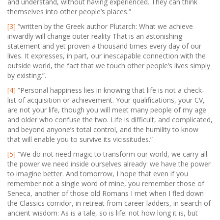
and understand, without having experienced. They can think
themselves into other people’s places.”
[3]
“written by the Greek author Plutarch: What we achieve
inwardly will change outer reality That is an astonishing
statement and yet proven a thousand times every day of our
lives. It expresses, in part, our inescapable connection with the
outside world, the fact that we touch other people’s lives simply
by existing.”.
[4]
“Personal happiness lies in knowing that life is not a check-
list of acquisition or achievement. Your qualifications, your CV,
are not your life, though you will meet many people of my age
and older who confuse the two. Life is difficult, and complicated,
and beyond anyone’s total control, and the humility to know
that will enable you to survive its vicissitudes.”
[5]
“We do not need magic to transform our world, we carry all
the power we need inside ourselves already: we have the power
to imagine better. And tomorrow, I hope that even if you
remember not a single word of mine, you remember those of
Seneca, another of those old Romans I met when I fled down
the Classics corridor, in retreat from career ladders, in search of
ancient wisdom: As is a tale, so is life: not how long it is, but