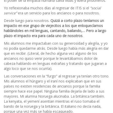
El poder de la empatía humana salva vidas y libera prisioneros.
Yo reflexionaba muchos días al regresar de ITIS si el
“social
service”
era un servicio para los ancianos o para nosotros.
Desde luego para nosotros.
Quizá a corto plazo teníamos un
impacto en ese grupo de viejecitos a los que enloquecíamos
hablándoles en mil lenguas, cantando, bailando,… Pero a largo
plazo el impacto era para cada uno de nosotros
.
Mis alumnos me impactaban con su generosidad y alegría, y yo
no podía quedarme atrás. Desde luego había más alegría en dar
que en recibir. (Literal, de hecho alguna vez alguno de los
ancianos no quiso venir porque le levantábamos dolor de
cabeza hablando en lenguas extrañas y tratando que jugaran a
algo loco que se nos ocurría).
Las conversaciones en la “furgo” al regresar ya tenían otro tono.
Mis alumnos el húngaro y el iraní nos explicaban que en sus
países no existen residencias de ancianos porque la familia
siempre hace ese papel. Ninguna familia dejaría de lado a sus
mayores. Mi alumna Noruega alucinaba. La británica también.
La kenyata, el yemení asentían mientras el ruso tomaba el
bando de la noruega y la británica. El italiano no decía nada,
porque una vez más se había escaqueado.