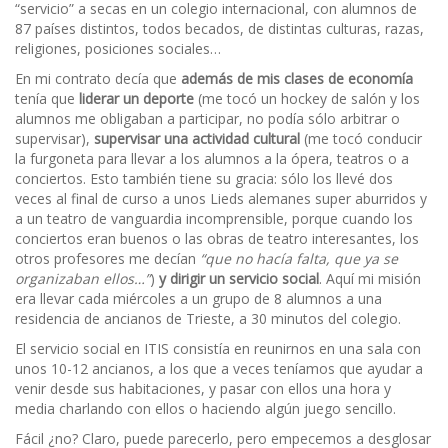
“servicio” a secas en un colegio internacional, con alumnos de
87 países distintos, todos becados, de distintas culturas, razas,
religiones, posiciones sociales…
En mi contrato decía que
además de mis clases de economía
tenía que
liderar un deporte
(me tocó un hockey de salón y los
alumnos me obligaban a participar, no podía sólo arbitrar o
supervisar),
supervisar una actividad cultural
(me tocó conducir
la furgoneta para llevar a los alumnos a la ópera, teatros o a
conciertos. Esto también tiene su gracia: sólo los llevé dos
veces al final de curso a unos Lieds alemanes super aburridos y
a un teatro de vanguardia incomprensible, porque cuando los
conciertos eran buenos o las obras de teatro interesantes, los
otros profesores me decían
“que no hacía falta, que ya se
organizaban ellos…”
)
y dirigir un servicio social
. Aquí mi misión
era llevar cada miércoles a un grupo de 8 alumnos a una
residencia de ancianos de Trieste, a 30 minutos del colegio.
El servicio social en ITIS consistía en reunirnos en una sala con
unos 10-12 ancianos, a los que a veces teníamos que ayudar a
venir desde sus habitaciones, y pasar con ellos una hora y
media charlando con ellos o haciendo algún juego sencillo.
Fácil ¿no? Claro, puede parecerlo, pero empecemos a desglosar