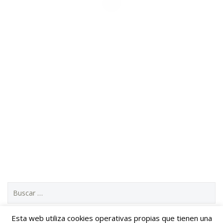
B
u
s
c
Esta web utiliza cookies operativas propias que tienen una