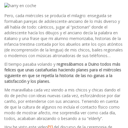
Pero, cada miércoles se producía el milagro: enseguida se
formaban parejas de adolescente-anciano de lo más diverso y
allí había de todo: cánticos, jugar al “pictionari” donde el
adolescente hacía los dibujos y el anciano decía la palabra en
italiano y una frase que mi alumno memorizaba, historias de la
infancia triestina contada por los abuelos ante los ojos atónitos
(de incomprensión de la lengua) de mis chicos, bailes regionales
o modernos con músicas atronadoras de sus teléfonos…
El tiempo pasaba volando y
regresábamos a Duino todos más
felices que unas castañuelas haciendo planes para el miércoles
siguiente en que se repetía la historia: de las no-ganas a la
satisfacción y los planes.
Me maravillaba cada vez viendo a mis chicos y chicas dando el
do de pecho con ideas nuevas cada vez, esforzándose por dar
cariño, por entenderse con sus ancianos. Teniendo en cuenta
de que la cultura de algunos no incluía el contacto físico como
modo de mostrar afecto, me sorprendía ver como cada día,
todos, acababan abrazando o besando a su “elderly”.
Hoy he visto este video
[1]
del discurso de la ceremonia de