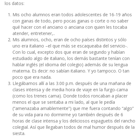
los datos:
Mis ocho alumnos eran todos adolescentes de 16-19 años
con ganas de todo, pero pocas ganas o corte o no saber
qué hacer con el anciano o anciana con quien les tocaba
atender, entretener,..
Mis alumnos, ocho, eran de ocho países distintos y sólo
uno era italiano –el que más se escaqueaba del servicio-.
Con lo cual, excepto dos que eran de segundo y habían
estudiado algo de italiano, los demás bastante tenían con
hablar inglés (el idioma del colegio) además de su lengua
materna. Es decir: no sabían italiano. Y yo tampoco. O tan
poco que era nada.
Llegábamos allí a las 3.00 p.m. después de una mañana de
clases intensa y de media hora de viaje en la furgo-cama
(como los trenes cama). Donde todos roncaban a placer
menos el que se sentaba a mi lado, al que le pedía
(“amenazaba amablemente”) que me fuera contando “algo”
de su vida para no dormirme yo también después de 6
horas de clase intensa y los deliciosos espaguetis del rancho
colegial. Así que llegaban todos de mal humor después de la
siesta.