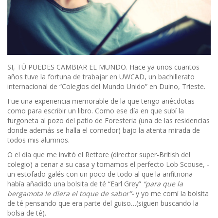
SI, TÚ PUEDES CAMBIAR EL MUNDO. Hace ya unos cuantos
años tuve la fortuna de trabajar en UWCAD, un bachillerato
internacional de “Colegios del Mundo Unido” en Duino, Trieste.
Fue una experiencia memorable de la que tengo anécdotas
como para escribir un libro. Como ese día en que subí la
furgoneta al pozo del patio de Foresteria (una de las residencias
donde además se halla el comedor) bajo la atenta mirada de
todos mis alumnos.
O el día que me invitó el Rettore (director super-British del
colegio) a cenar a su casa y tomamos el perfecto Lob Scouse, -
un estofado galés con un poco de todo al que la anfitriona
había añadido una bolsita de té “Earl Grey”
“para que la
bergamota le diera el toque de sabor”-
y yo me comí la bolsita
de té pensando que era parte del guiso…(siguen buscando la
bolsa de té).