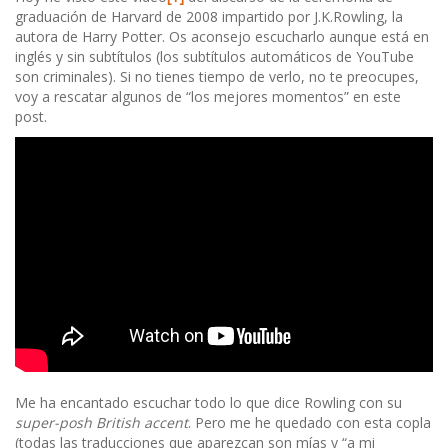
graduación de Harvard de 2008 impartido por J.K.Rowling, la
autora de Harry Potter. Os aconsejo escucharlo aunque está en
inglés y sin subtítulos (los subtítulos automáticos de YouTube
son criminales). Si no tienes tiempo de verlo, no te preocupes,
voy a rescatar algunos de “los mejores momentos” en este
post.
Me ha encantado escuchar todo lo que dice Rowling con su
super-posh British accent
. Pero me he quedado con esta copla
(todas las traducciones que aparezcan son mías y “a mi